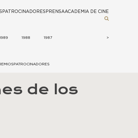
S
PATROCINADORES
PRENSA
ACADEMIA DE CINE
1989
1988
1987
>
>
REMIOS
PATROCINADORES
es de los