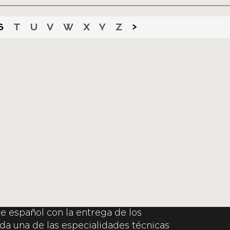
S
T
U
V
W
X
Y
Z
>
e español con la entrega de los
da una de las especialidades técnicas