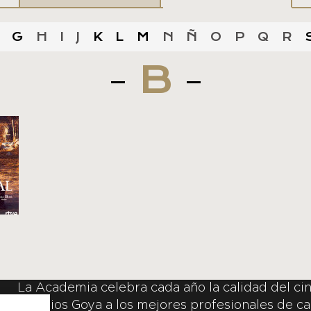
G
H
I
J
K
L
M
N
Ñ
O
P
Q
R
B
La Academia celebra cada año la calidad del cin
Premios Goya a los mejores profesionales de ca