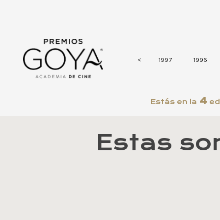
2001
2000
1999
1998
<
<
1997
1996
4
Estás en la
ed
Estas so