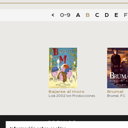
<
0-9
A
B
C
D
E
F
Bajarse al moro
Brumal
Lola 2002 Ion Producciones
Brumal, P.C