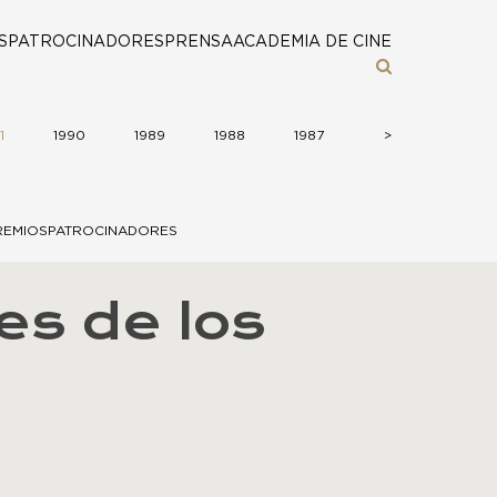
S
PATROCINADORES
PRENSA
ACADEMIA DE CINE
1
1990
1989
1988
1987
>
>
REMIOS
PATROCINADORES
es de los