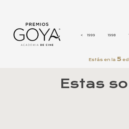
2003
2002
2001
2000
<
<
1999
1998
5
Estás en la
ed
Estas so