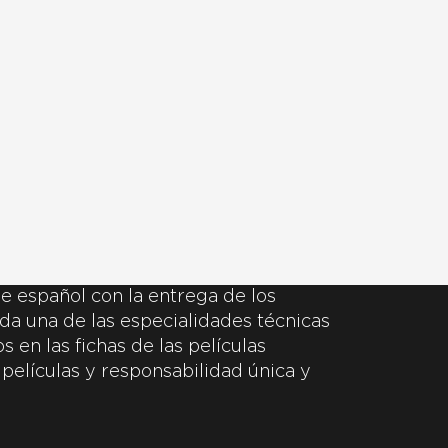
e español con la entrega de los
da una de las especialidades técnicas
 en las fichas de las películas
 películas y responsabilidad única y