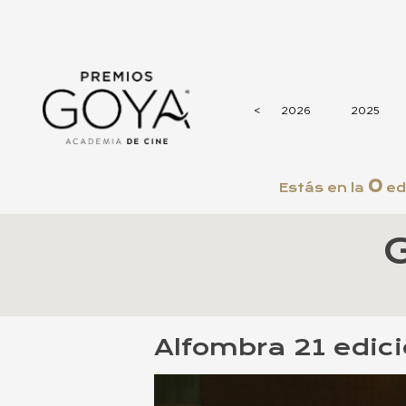
<
<
2026
2025
0
Estás en la
ed
Alfombra 21 edic