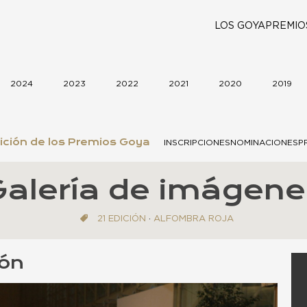
LOS GOYA
PREMIO
2024
2023
2022
2021
2020
2019
ición de los Premios Goya
INSCRIPCIONES
NOMINACIONES
P
Galería de imágene
21 EDICIÓN
·
ALFOMBRA ROJA
ión