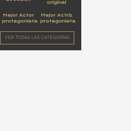
original
Mejor Actor
Mejor Actriz
protagonista
protagonista
VER TODAS LAS CATEGORÍAS