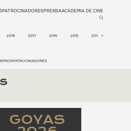
S
PATROCINADORES
PRENSA
ACADEMIA DE CINE
2018
2017
2016
2015
2014
>
>
2013
REMIOS
PATROCINADORES
s
GOYAS