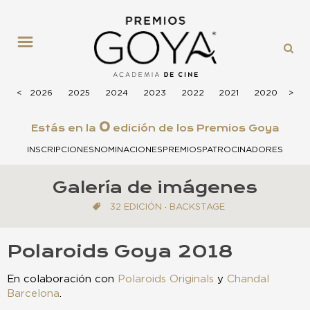
MENÚ
<
<
2026
2025
2024
2023
2022
2021
2020
>
>
201
0
Estás en la
edición de los Premios Goya
INSCRIPCIONES
NOMINACIONES
PREMIOS
PATROCINADORES
Galería de imágenes
32 EDICIÓN
·
BACKSTAGE
Polaroids Goya 2018
En colaboración con
Polaroids Originals
y
Chandal
Barcelona
.