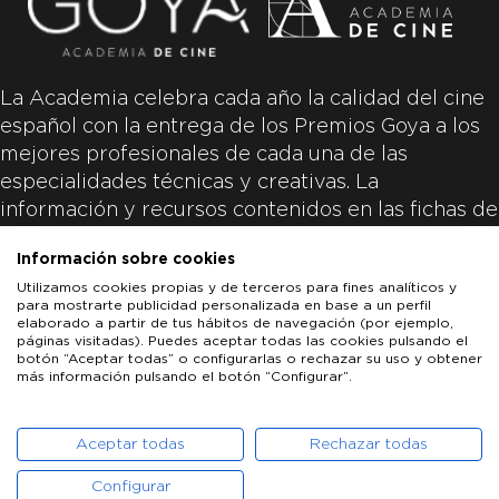
La Academia celebra cada año la calidad del cine
español con la entrega de los Premios Goya a los
mejores profesionales de cada una de las
especialidades técnicas y creativas. La
información y recursos contenidos en las fichas de
las películas inscritas es aportada por las
Información sobre cookies
productoras de las películas y responsabilidad
Utilizamos cookies propias y de terceros para fines analíticos y
única y exclusiva de las mismas.
para mostrarte publicidad personalizada en base a un perfil
elaborado a partir de tus hábitos de navegación (por ejemplo,
páginas visitadas). Puedes aceptar todas las cookies pulsando el
botón “Aceptar todas” o configurarlas o rechazar su uso y obtener
más información pulsando el botón “Configurar”.
LOS GOYA
GOYA DE HONOR
GOYA INTERNACIONAL
ACADEMIA DE CINE
PATROCINADORES
PRENSA
CONTACTO
Aceptar todas
Rechazar todas
Configurar