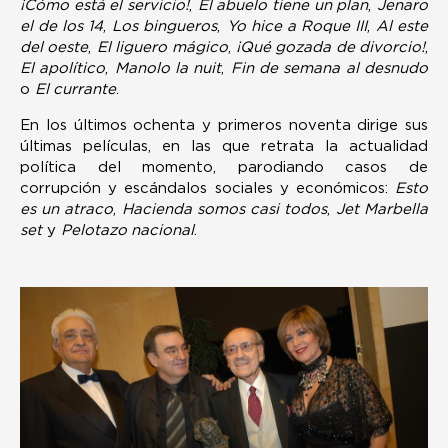
¡Cómo está el servicio!
,
El abuelo tiene un plan
,
Jenaro
el de los 14
,
Los bingueros
,
Yo hice a Roque III
,
Al este
del oeste
,
El liguero mágico
,
¡Qué gozada de divorcio!
,
El apolítico
,
Manolo la nuit
,
Fin de semana al desnudo
o
El currante
.
En los últimos ochenta y primeros noventa dirige sus
últimas películas, en las que retrata la actualidad
política del momento, parodiando casos de
corrupción y escándalos sociales y económicos:
Esto
es un atraco
,
Hacienda somos casi todos
,
Jet Marbella
set
y
Pelotazo nacional
.