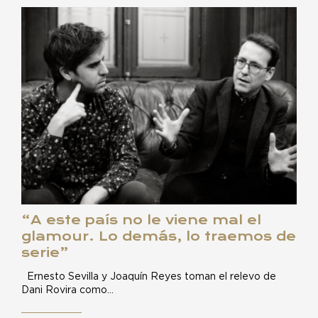
“A este país no le viene mal el
glamour. Lo demás, lo traemos de
serie”
Ernesto Sevilla y Joaquín Reyes toman el relevo de
Dani Rovira como…