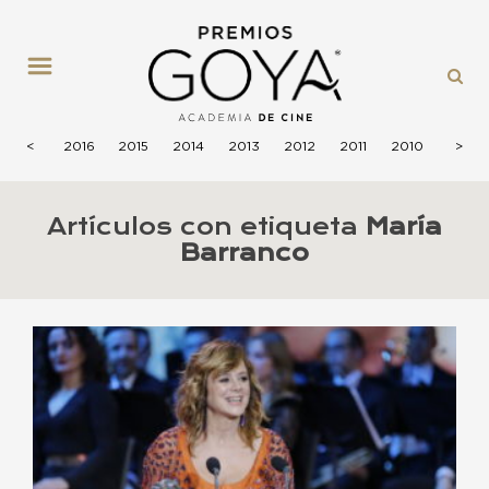
MENÚ
2017
<
2016
2015
2014
2013
2012
2011
2010
2009
>
Artículos con etiqueta
María
Barranco