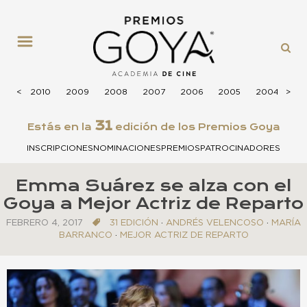
MENÚ
2011
<
<
2010
2009
2008
2007
2006
2005
2004
>
>
20
31
Estás en la
edición de los Premios Goya
INSCRIPCIONES
NOMINACIONES
PREMIOS
PATROCINADORES
Emma Suárez se alza con el
Goya a Mejor Actriz de Reparto
FEBRERO 4, 2017
31 EDICIÓN
·
ANDRÉS VELENCOSO
·
MARÍA
BARRANCO
·
MEJOR ACTRIZ DE REPARTO