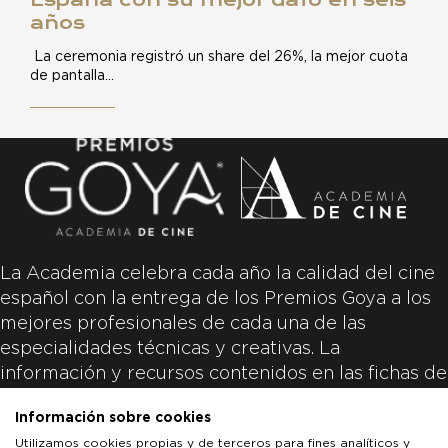
años
La ceremonia registró un share del 26%, la mejor cuota
de pantalla…
La Academia celebra cada año la calidad del cine
español con la entrega de los Premios Goya a los
mejores profesionales de cada una de las
especialidades técnicas y creativas. La
información y recursos contenidos en las fichas de
las películas inscritas es aportada por las
Información sobre cookies
productoras de las películas y responsabilidad
Utilizamos cookies propias y de terceros para fines analíticos y