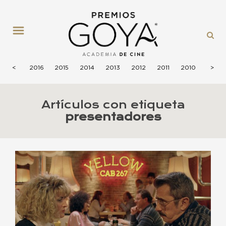
MENÚ
2017
<
2016
2015
2014
2013
2012
2011
2010
2009
>
Artículos con etiqueta
presentadores