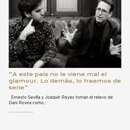
“A este país no le viene mal el
glamour. Lo demás, lo traemos de
serie”
Ernesto Sevilla y Joaquín Reyes toman el relevo de
Dani Rovira como…