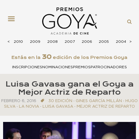
MENÚ
2011
<
<
2010
2009
2008
2007
2006
2005
2004
>
>
20
30
Estás en la
edición de los Premios Goya
INSCRIPCIONES
NOMINACIONES
PREMIOS
PATROCINADORES
Luisa Gavasa gana el Goya a
Mejor Actriz de Reparto
FEBRERO 6, 2016
30 EDICIÓN
·
GINES GARCÍA MILLÁN
·
HUGO
SILVA
·
LA NOVIA
·
LUISA GAVASA
·
MEJOR ACTRIZ DE REPARTO