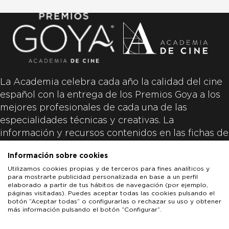
La Academia celebra cada año la calidad del cine
español con la entrega de los Premios Goya a los
mejores profesionales de cada una de las
especialidades técnicas y creativas. La
información y recursos contenidos en las fichas de
las películas inscritas es aportada por las
Información sobre cookies
productoras de las películas y responsabilidad
Utilizamos cookies propias y de terceros para fines analíticos y
única y exclusiva de las mismas.
para mostrarte publicidad personalizada en base a un perfil
elaborado a partir de tus hábitos de navegación (por ejemplo,
páginas visitadas). Puedes aceptar todas las cookies pulsando el
botón “Aceptar todas” o configurarlas o rechazar su uso y obtener
más información pulsando el botón “Configurar”.
LOS GOYA
GOYA DE HONOR
GOYA INTERNACIONAL