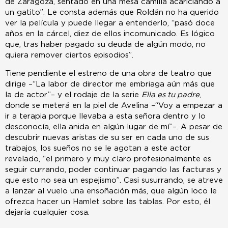
de Zaragoza, sentado en una mesa camilla acariciando a
un gatito”. Le consta además que Roldán no ha querido
ver la película y puede llegar a entenderlo, “pasó doce
años en la cárcel, diez de ellos incomunicado. Es lógico
que, tras haber pagado su deuda de algún modo, no
quiera remover ciertos episodios”.
Tiene pendiente el estreno de una obra de teatro que
dirige –“La labor de director me embriaga aún más que
la de actor”– y el rodaje de la serie
Ella es tu padre
,
donde se meterá en la piel de Avelina –“Voy a empezar a
ir a terapia porque llevaba a esta señora dentro y lo
desconocía, ella anida en algún lugar de mí”–. A pesar de
descubrir nuevas aristas de su ser en cada uno de sus
trabajos, los sueños no se le agotan a este actor
revelado, “el primero y muy claro profesionalmente es
seguir currando, poder continuar pagando las facturas y
que esto no sea un espejismo”. Casi susurrando, se atreve
a lanzar al vuelo una ensoñación más, que algún loco le
ofrezca hacer un Hamlet sobre las tablas. Por esto, él
dejaría cualquier cosa.