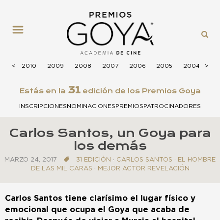
MENÚ
2011
<
<
2010
2009
2008
2007
2006
2005
2004
>
>
20
31
Estás en la
edición de los Premios Goya
INSCRIPCIONES
NOMINACIONES
PREMIOS
PATROCINADORES
Carlos Santos, un Goya para
los demás
MARZO 24, 2017
31 EDICIÓN
·
CARLOS SANTOS
·
EL HOMBRE
DE LAS MIL CARAS
·
MEJOR ACTOR REVELACIÓN
Carlos Santos tiene clarísimo el lugar físico y
emocional que ocupa el Goya que acaba de