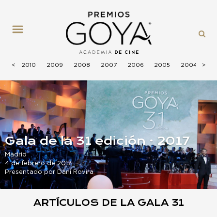
MENÚ
2011
<
<
<
2010
2009
2008
2007
2006
2005
2004
>
>
>
20
2026
2025
2024
2023
2022
2021
2020
2019
Gala de la 31 edición · 2017
Madrid
4 de febrero de 2017
Presentado por Dani Rovira
ARTÍCULOS DE LA GALA 31