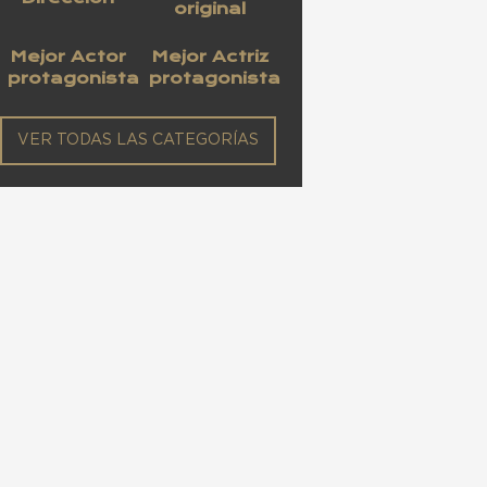
original
Mejor Actor
Mejor Actriz
protagonista
protagonista
VER TODAS LAS CATEGORÍAS