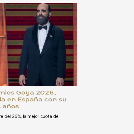
emios Goya 2026,
ia en España con su
s años
e del 26%, la mejor cuota de