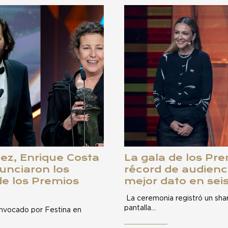
ez, Enrique Costa
La gala de los Pr
unciaron los
récord de audienc
de los Premios
mejor dato en sei
La ceremonia registró un shar
pantalla…
onvocado por Festina en