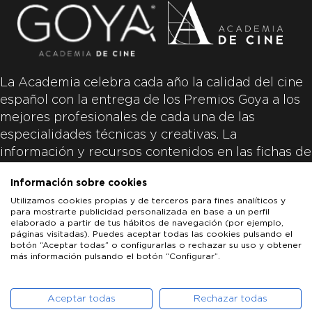
La Academia celebra cada año la calidad del cine
español con la entrega de los Premios Goya a los
mejores profesionales de cada una de las
especialidades técnicas y creativas. La
información y recursos contenidos en las fichas de
las películas inscritas es aportada por las
Información sobre cookies
productoras de las películas y responsabilidad
Utilizamos cookies propias y de terceros para fines analíticos y
única y exclusiva de las mismas.
para mostrarte publicidad personalizada en base a un perfil
elaborado a partir de tus hábitos de navegación (por ejemplo,
páginas visitadas). Puedes aceptar todas las cookies pulsando el
botón “Aceptar todas” o configurarlas o rechazar su uso y obtener
más información pulsando el botón “Configurar”.
LOS GOYA
GOYA DE HONOR
GOYA INTERNACIONAL
ACADEMIA DE CINE
PATROCINADORES
PRENSA
CONTACTO
Aceptar todas
Rechazar todas