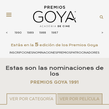
MENÚ
1991
<
<
1990
1989
1988
1987
>
>
5
Estás en la
edición de los Premios Goya
INSCRIPCIONES
NOMINACIONES
PREMIOS
PATROCINADORES
Estas son las nominaciones de
los
PREMIOS GOYA 1991
VER POR CATEGORÍA
VER POR PELÍCULA