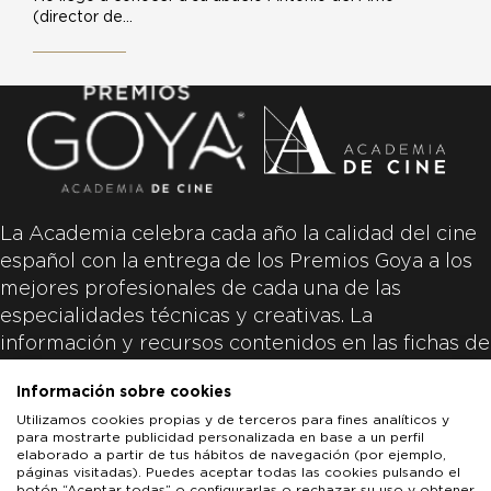
(director de…
La Academia celebra cada año la calidad del cine
español con la entrega de los Premios Goya a los
mejores profesionales de cada una de las
especialidades técnicas y creativas. La
información y recursos contenidos en las fichas de
las películas inscritas es aportada por las
Información sobre cookies
productoras de las películas y responsabilidad
Utilizamos cookies propias y de terceros para fines analíticos y
única y exclusiva de las mismas.
para mostrarte publicidad personalizada en base a un perfil
elaborado a partir de tus hábitos de navegación (por ejemplo,
páginas visitadas). Puedes aceptar todas las cookies pulsando el
botón “Aceptar todas” o configurarlas o rechazar su uso y obtener