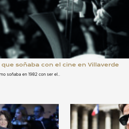
 que soñaba con el cine en Villaverde
amo soñaba en 1982 con ser el…