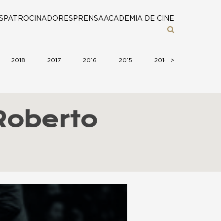
S
PATROCINADORES
PRENSA
ACADEMIA DE CINE
2018
2017
2016
2015
2014
>
2013
Roberto