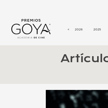
<
2026
2025
Artícu