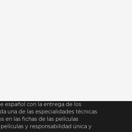
e español con la entrega de los
da una de las especialidades técnicas
 en las fichas de las películas
 películas y responsabilidad única y