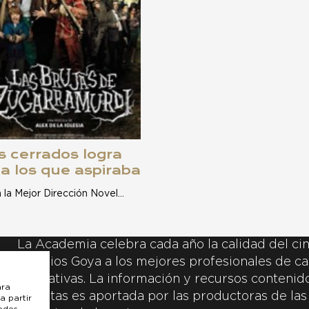
jos cerrados logra
 a los que aspiraba
 la Mejor Dirección Novel…
La Academia celebra cada año la calidad del cin
Premios Goya a los mejores profesionales de ca
y creativas. La información y recursos contenidos
ara
inscritas es aportada por las productoras de las
a partir