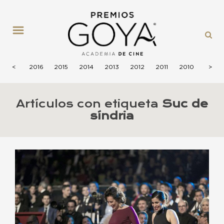
MENÚ
2017
<
2016
2015
2014
2013
2012
2011
2010
2009
>
Artículos con etiqueta
Suc de
síndria