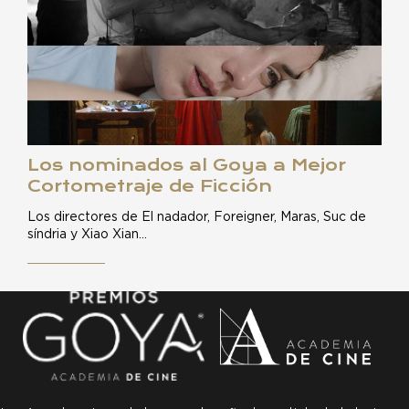
Los nominados al Goya a Mejor
Cortometraje de Ficción
Los directores de El nadador, Foreigner, Maras, Suc de
síndria y Xiao Xian…