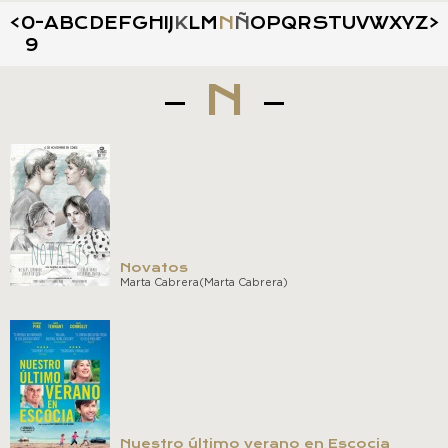
<
0-
A
B
C
D
E
F
G
H
I
J
K
L
M
N
Ñ
O
P
Q
R
S
T
U
V
W
X
Y
Z
>
9
N
Novatos
Marta Cabrera(Marta Cabrera)
Nuestro último verano en Escocia