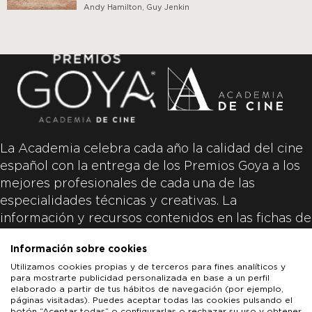
Andy Hamilton, Guy Jenkin
La Academia celebra cada año la calidad del cine
español con la entrega de los Premios Goya a los
mejores profesionales de cada una de las
especialidades técnicas y creativas. La
información y recursos contenidos en las fichas de
las películas inscritas es aportada por las
Información sobre cookies
productoras de las películas y responsabilidad
Utilizamos cookies propias y de terceros para fines analíticos y
única y exclusiva de las mismas.
para mostrarte publicidad personalizada en base a un perfil
elaborado a partir de tus hábitos de navegación (por ejemplo,
páginas visitadas). Puedes aceptar todas las cookies pulsando el
botón “Aceptar todas” o configurarlas o rechazar su uso y obtener