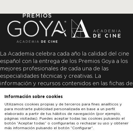
La Academia celebra cada año la calidad del cine
español con la entrega de los Premios Goya a los
mejores profesionales de cada una de las
especialidades técnicas y creativas. La
información y recursos contenidos en las fichas de
las películas inscritas es aportada por las
Información sobre cookies
productoras de las películas y responsabilidad
Utilizamos cookies propias y de terceros para fines analíticos y
única y exclusiva de las mismas.
para mostrarte publicidad personalizada en base a un perfil
elaborado a partir de tus hábitos de navegación (por ejemplo,
páginas visitadas). Puedes aceptar todas las cookies pulsando el
botón “Aceptar todas” o configurarlas o rechazar su uso y obtener
más información pulsando el botón “Configurar”.