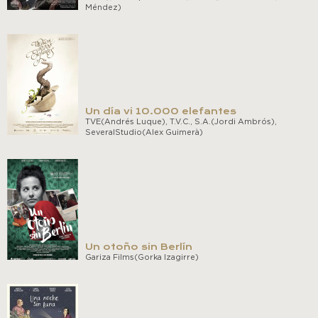
Méndez)
Un día vi 10.000 elefantes
TVE(Andrés Luque), T.V.C., S.A.(Jordi Ambrós),
SeveralStudio(Alex Guimerà)
Un otoño sin Berlín
Gariza Films(Gorka Izagirre)