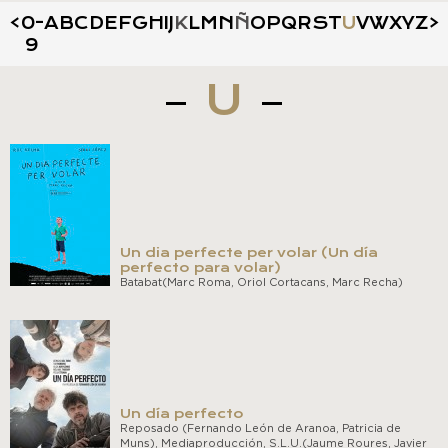
<
0-
A
B
C
D
E
F
G
H
I
J
K
L
M
N
Ñ
O
P
Q
R
S
T
U
V
W
X
Y
Z
>
9
U
Un dia perfecte per volar (Un día
perfecto para volar)
Batabat(Marc Roma, Oriol Cortacans, Marc Recha)
Un día perfecto
Reposado (Fernando León de Aranoa, Patricia de
Muns), Mediaproducción, S.L.U.(Jaume Roures, Javier