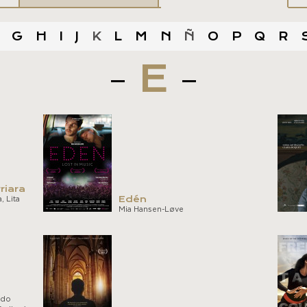
G
H
I
J
K
L
M
N
Ñ
O
P
Q
R
E
riara
Edén
, Lita
Mia Hansen-Løve
ndo