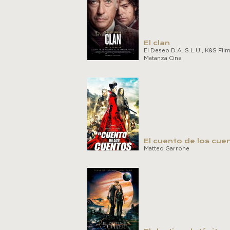
El clan
El Deseo D.A. S.L.U., K&S Film
Matanza Cine
El cuento de los cue
Matteo Garrone