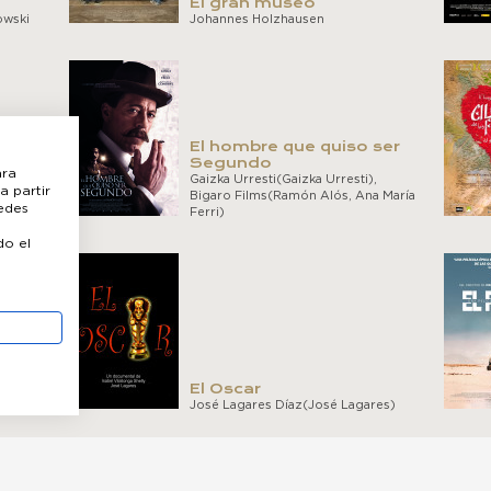
El gran museo
owski
Johannes Holzhausen
zó a
El hombre que quiso ser
Segundo
ara
Gaizka Urresti(Gaizka Urresti),
a partir
, The
Bigaro Films(Ramón Alós, Ana María
uedes
Ferri)
do el
el
El Oscar
José Lagares Díaz(José Lagares)