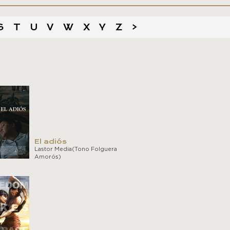
S
T
U
V
W
X
Y
Z
>
El adiós
Lastor Media(Tono Folguera
Amorós)