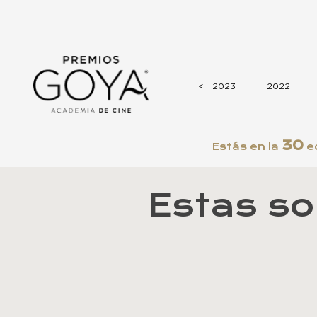
2026
2025
2024
<
<
2023
2022
30
Estás en la
ed
Estas so