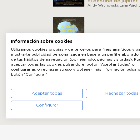
El destino de Júpiter
Andy Wachowski, Lana Wach
Información sobre cookies
El hombre que empe
correr
Utilizamos cookies propias y de terceros para fines analíticos y p
Arcadia Motion Pictures(Ibon
mostrarte publicidad personalizada en base a un perfil elaborado 
Cormenzana, Ignacio Estapé)
de tus hábitos de navegación (por ejemplo, páginas visitadas). P
Kraken Films, A.I.E.
aceptar todas las cookies pulsando el botón “Aceptar todas” o
configurarlas o rechazar su uso y obtener más información pulsan
botón “Configurar”.
Aceptar todas
Rechazar todas
Configurar
El nuevo exótico Hot
Marigold
John Madden