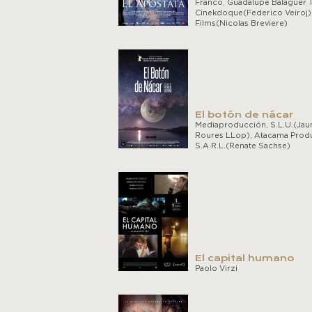
Franco, Guadalupe Balaguer Tr
Cinekdoque(Federico Veiroj),
Films(Nicolas Breviere)
El botón de nácar
Mediaproducción, S.L.U.(Ja
Roures LLop), Atacama Produ
S.A.R.L.(Renate Sachse)
El capital humano
Paolo Virzi