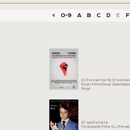
<
0-9
A
B
C
D
E
F
Echevarriatik Etxebar
Escac Films(Sergi Casamitjana
Roig)
El apóstata
Ferdydurke Films S.L.(Ferna