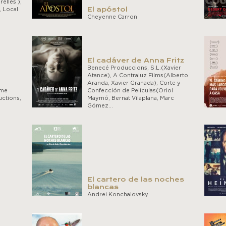
elles ),
El apóstol
 Local
Cheyenne Carron
El cadáver de Anna Fritz
Benecé Produccions, S.L.(Xavier
Atance), A Contraluz Films(Alberto
Aranda, Xavier Granada), Corte y
ume
Confección de Películas(Oriol
ctions,
Maymó, Bernat Vilaplana, Marc
Gómez…
El cartero de las noches
blancas
Andrei Konchalovsky