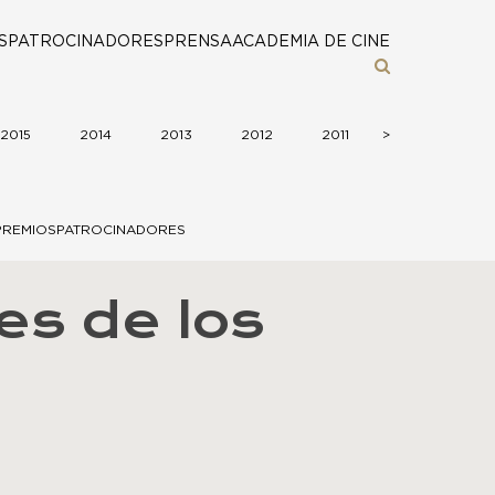
S
PATROCINADORES
PRENSA
ACADEMIA DE CINE
2015
2014
2013
2012
2011
>
>
2010
2
PREMIOS
PATROCINADORES
es de los