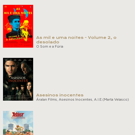
As mil e uma noites - Volume 2, o
desolado
O Som e a Fúria
Asesinos inocentes
Áralan Films, Asesinos Inocentes, A.I.E.(Marta Velasco)