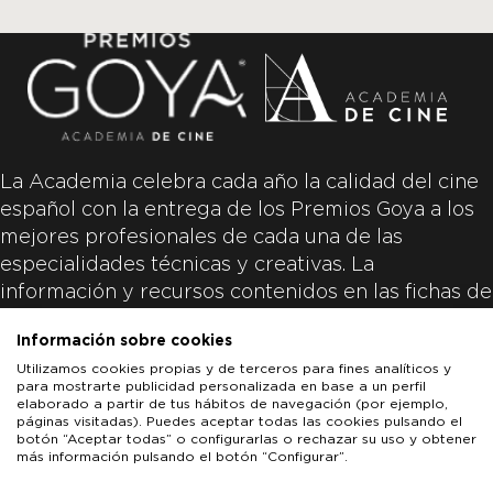
La Academia celebra cada año la calidad del cine
español con la entrega de los Premios Goya a los
mejores profesionales de cada una de las
especialidades técnicas y creativas. La
información y recursos contenidos en las fichas de
las películas inscritas es aportada por las
Información sobre cookies
productoras de las películas y responsabilidad
Utilizamos cookies propias y de terceros para fines analíticos y
única y exclusiva de las mismas.
para mostrarte publicidad personalizada en base a un perfil
elaborado a partir de tus hábitos de navegación (por ejemplo,
páginas visitadas). Puedes aceptar todas las cookies pulsando el
botón “Aceptar todas” o configurarlas o rechazar su uso y obtener
más información pulsando el botón “Configurar”.
LOS GOYA
GOYA DE HONOR
GOYA INTERNACIONAL