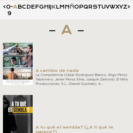
<
0-
A
B
C
D
E
F
G
H
I
J
K
L
M
N
Ñ
O
P
Q
R
S
T
U
V
W
X
Y
Z
>
9
A
A cambio de nada
La Competencia (César Rodríguez Blanco, Iñigo Pérez
Tabernero, Javier Pérez Silva, Joaquín Zamora), El Niño
Producciones, S.L. (Daniel Guzmán), A…
A tu què et sembla? (¿A ti qué te
parece?)