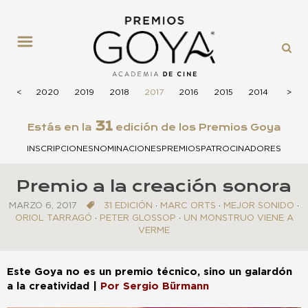
MENÚ
2021
<
<
2020
2019
2018
2017
2016
2015
2014
2013
>
>
31
Estás en la
edición de los Premios Goya
INSCRIPCIONES
NOMINACIONES
PREMIOS
PATROCINADORES
Premio a la creación sonora
MARZO 6, 2017
31 EDICIÓN
·
MARC ORTS
·
MEJOR SONIDO
·
ORIOL TARRAGÓ
·
PETER GLOSSOP
·
UN MONSTRUO VIENE A
VERME
Este Goya no es un premio técnico, sino un galardón
a la creatividad
|
Por Sergio Bürmann