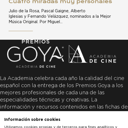
Cuatro miradas muy personales
Julio de la Rosa, Pascal Gaigne, Alberto
Iglesias y Fernando Velázquez, nominados a la Mejor
Música Original. Por Miguel…
La Academia celebra cada año la calidad del cine
español con la entrega de los Premios Goya a los
mejores profesionales de cada una de las
especialidades técnicas y creativas. La
información y recursos contenidos en las fichas de
las películas inscritas es aportada por las
Información sobre cookies
productoras de las películas y responsabilidad
Utilizamos cookies propias y de terceros para fines analíticos y