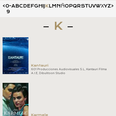
<
0-
A
B
C
D
E
F
G
H
I
J
K
L
M
N
Ñ
O
P
Q
R
S
T
U
V
W
X
Y
Z
>
9
K
Kantauri
601 Producciones Audiovisuales S.L, Kantauri Filma
A.I.E, Dibulitoon Studio
Karmele