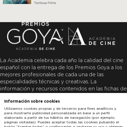
Txintxua Films
La Academia celebra cada año la calidad del cine
español con la entrega de los Premios Goya a los
mejores profesionales de cada una de las
especialidades técnicas y creativas. La
información y recursos contenidos en las fichas de
las películas inscritas es aportada por las
Información sobre cookies
productoras de las películas y responsabilidad
Utilizamos cookies propias y de terceros para fines analíticos y
única y exclusiva de las mismas.
para mostrarte publicidad personalizada en base a un perfil
elaborado a partir de tus hábitos de navegación (por ejemplo,
páginas visitadas). Puedes aceptar todas las cookies pulsando el
botón “Aceptar todas” o configurarlas o rechazar su uso y obtener