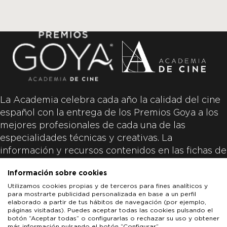
La Academia celebra cada año la calidad del cine
español con la entrega de los Premios Goya a los
mejores profesionales de cada una de las
especialidades técnicas y creativas. La
información y recursos contenidos en las fichas de
las películas inscritas es aportada por las
Información sobre cookies
productoras de las películas y responsabilidad
Utilizamos cookies propias y de terceros para fines analíticos y
única y exclusiva de las mismas.
para mostrarte publicidad personalizada en base a un perfil
elaborado a partir de tus hábitos de navegación (por ejemplo,
páginas visitadas). Puedes aceptar todas las cookies pulsando el
botón “Aceptar todas” o configurarlas o rechazar su uso y obtener
más información pulsando el botón “Configurar”.