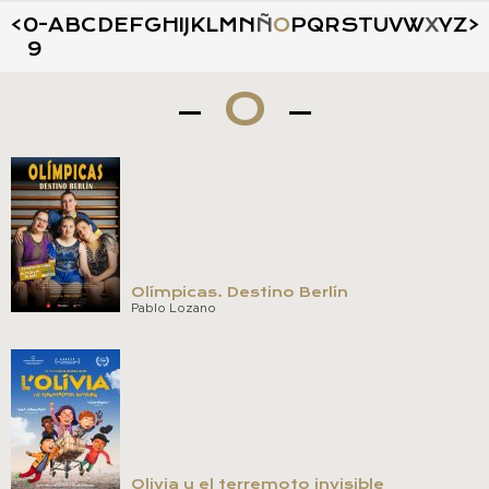
<
0-
A
B
C
D
E
F
G
H
I
J
K
L
M
N
Ñ
O
P
Q
R
S
T
U
V
W
X
Y
Z
>
9
O
Olímpicas. Destino Berlín
Pablo Lozano
Olivia y el terremoto invisible