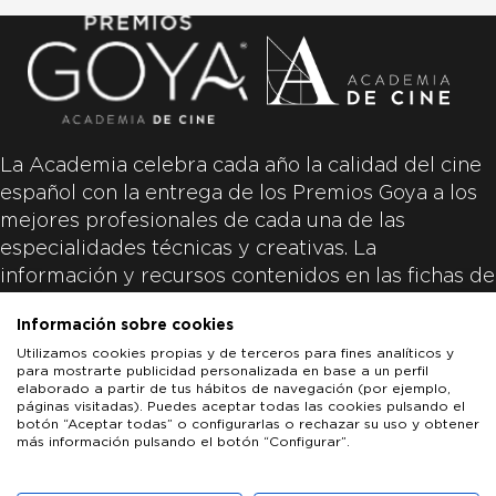
La Academia celebra cada año la calidad del cine
español con la entrega de los Premios Goya a los
mejores profesionales de cada una de las
especialidades técnicas y creativas. La
información y recursos contenidos en las fichas de
las películas inscritas es aportada por las
Información sobre cookies
productoras de las películas y responsabilidad
Utilizamos cookies propias y de terceros para fines analíticos y
única y exclusiva de las mismas.
para mostrarte publicidad personalizada en base a un perfil
elaborado a partir de tus hábitos de navegación (por ejemplo,
páginas visitadas). Puedes aceptar todas las cookies pulsando el
botón “Aceptar todas” o configurarlas o rechazar su uso y obtener
más información pulsando el botón “Configurar”.
LOS GOYA
GOYA DE HONOR
GOYA INTERNACIONAL
ACADEMIA DE CINE
PATROCINADORES
PRENSA
CONTACTO