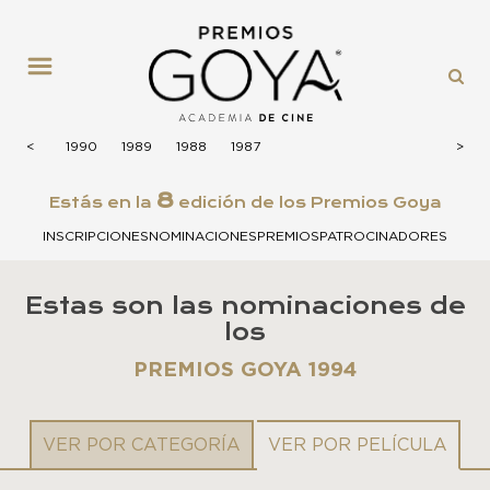
MENÚ
1991
<
<
1990
1989
1988
1987
>
>
8
Estás en la
edición de los Premios Goya
INSCRIPCIONES
NOMINACIONES
PREMIOS
PATROCINADORES
Estas son las nominaciones de
los
PREMIOS GOYA 1994
VER POR CATEGORÍA
VER POR PELÍCULA