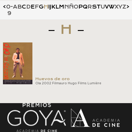
<
0-
A
B
C
D
E
F
G
H
I
J
K
L
M
N
Ñ
O
P
Q
R
S
T
U
V
W
X
Y
Z
>
9
H
Huevos de oro
Ola 2002 Filmauro Hugo Films Lumière