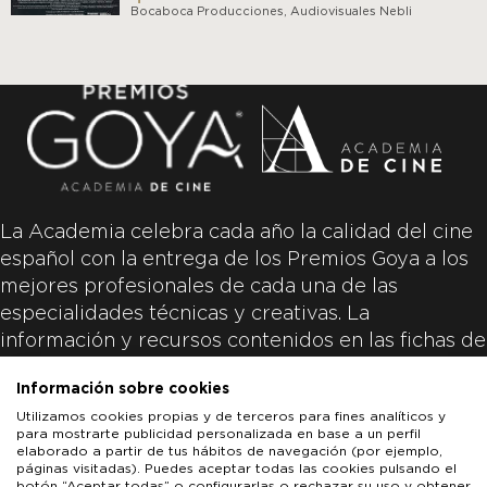
Bocaboca Producciones, Audiovisuales Nebli
La Academia celebra cada año la calidad del cine
español con la entrega de los Premios Goya a los
mejores profesionales de cada una de las
especialidades técnicas y creativas. La
información y recursos contenidos en las fichas de
las películas inscritas es aportada por las
Información sobre cookies
productoras de las películas y responsabilidad
Utilizamos cookies propias y de terceros para fines analíticos y
única y exclusiva de las mismas.
para mostrarte publicidad personalizada en base a un perfil
elaborado a partir de tus hábitos de navegación (por ejemplo,
páginas visitadas). Puedes aceptar todas las cookies pulsando el
botón “Aceptar todas” o configurarlas o rechazar su uso y obtener