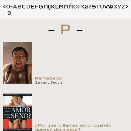
<
0-
A
B
C
D
E
F
G
H
I
J
K
L
M
N
Ñ
O
P
Q
R
S
T
U
V
W
X
Y
Z
>
9
P
Perturbado
Santiago Segura
¿Por qué lo llaman amor cuando
quieren decir sexo?