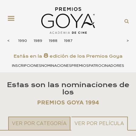
MENÚ
1991
<
<
1990
1989
1988
1987
>
>
8
Estás en la
edición de los Premios Goya
INSCRIPCIONES
NOMINACIONES
PREMIOS
PATROCINADORES
Estas son las nominaciones de
los
PREMIOS GOYA 1994
VER POR CATEGORÍA
VER POR PELÍCULA