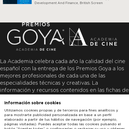
Development And Finance, British Screen
La Academia celebra cada año la calidad del cine
español con la entrega de los Premios Goya a los
mejores profesionales de cada una de las
especialidades técnicas y creativas. La
información y recursos contenidos en las fichas de
las películas inscritas es aportada por las
Información sobre cookies
productoras de las películas y responsabilidad
Utilizamos cookies propias y de terceros para fines analíticos y
única y exclusiva de las mismas.
para mostrarte publicidad personalizada en base a un perfil
elaborado a partir de tus hábitos de navegación (por ejemplo,
páginas visitadas). Puedes aceptar todas las cookies pulsando el
botón “Aceptar todas” o configurarlas o rechazar su uso y obtener