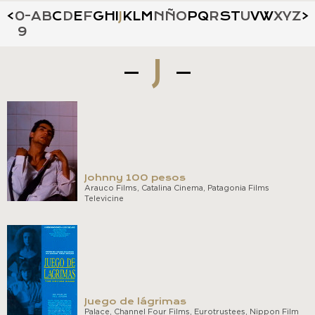
<
0-
A
B
C
D
E
F
G
H
I
J
K
L
M
N
Ñ
O
P
Q
R
S
T
U
V
W
X
Y
Z
>
9
J
Johnny 100 pesos
Arauco Films, Catalina Cinema, Patagonia Films
Televicine
Juego de lágrimas
Palace, Channel Four Films, Eurotrustees, Nippon Film