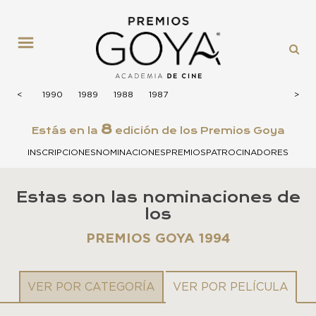
MENÚ
1991
<
<
1990
1989
1988
1987
>
>
8
Estás en la
edición de los Premios Goya
INSCRIPCIONES
NOMINACIONES
PREMIOS
PATROCINADORES
Estas son las nominaciones de
los
PREMIOS GOYA 1994
VER POR CATEGORÍA
VER POR PELÍCULA